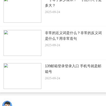
出吸脂手术安全性高，技术成熟，并参与行业学术论坛分享
多大？
经验&zwnj;。让吸脂术中出血量判断更精准、更高效、更科
2025-09-24
学，实现脂肪管理从学术到技术的全面升级，解决临床疑难
问题，让吸脂体验更安全。
非常的近义词是什么？非常的反义词
蒲小兵
：
军大整形外
科技
术院长，中国中西医结合学会美
是什么？用非常造句
容专业委员会新材料专家委员会委员、四川美容整形协会脂
2025-09-24
肪整形分会理事、第五届中国国际脂肪医学大会特邀实操专
家。擅长吸脂塑形、自体脂肪移植、脂肪整形失败修复、腹
壁整形、鼻整形、面部年轻化。
139邮箱登录登录入口 手机号就是邮
箱号
赵兴阳
：
吸脂技术堪称一绝，他采用的吸脂方法，不仅创伤
2025-09-24
小、改善比较快，而且能够更大程度地保留皮肤的弹性和光
滑度。在手术过程中，赵医生注重与
评美帮
求美者的沟通，
根据他们的需求和身体状况，制定个性化的手术方案。这种
量身定制的服务，让求美者在手术后都能获得满意的结果。