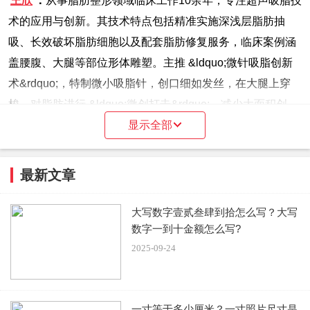
王欣
：
从事脂肪整形领域临床工作10余年，专注超声吸脂技
术的应用与创新。其技术特点包括精准实施深浅层脂肪抽
吸、长效破坏脂肪细胞以及配套脂肪修复服务，临床案例涵
盖腰腹、大腿等部位形体雕塑。主推 &ldquo;微针吸脂创新
术&rdquo;，特制微小吸脂针，创口细如发丝，在大腿上穿
梭，对脂肪进行 &ldquo;微创打击&rdquo;，减少大面积创
伤，避免术后留疤烦恼，还能雕塑腿部细节，像脚踝、膝盖
显示全部
等衔接部位处理得极为精妙。
最新文章
邓萌
：
在吸脂领域堪称 &ldquo;扫地僧&rdquo; 般的存在。
巧妙地控制吸脂针的深度和力度，先吸去深层多余的脂肪，
大写数字壹贰叁肆到拾怎么写？大写
减少腹部的厚度，然后再对浅层脂肪进行微调，让腹部的皮
数字一到十金额怎么写?
肤更加紧致光滑，避免出现凹凸不平的情况。手术创口小，
2025-09-24
术后几乎没有留下疤痕。
李祥彬
：
从业10余年，擅长吸脂塑形、曲线细节雕刻等。提
一寸等于多少厘米？一寸照片尺寸是