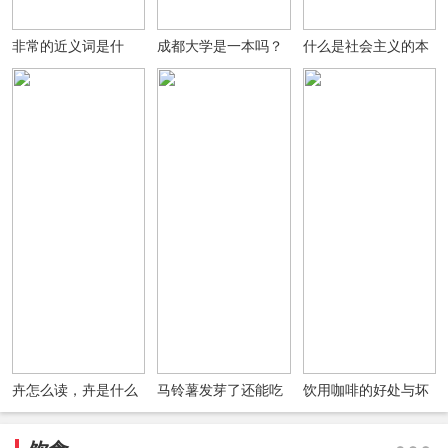
非常的近义词是什
成都大学是一本吗？
什么是社会主义的本
么？非常的反义词是
成都大学是985还是
质要求？
什么？用非常造句
211？排名如何？(图
文)
卉怎么读，卉是什么
马铃薯发芽了还能吃
饮用咖啡的好处与坏
意思?女孩名字中有
吗发芽了的马铃薯会
处四大真相
卉好吗?
有毒吗