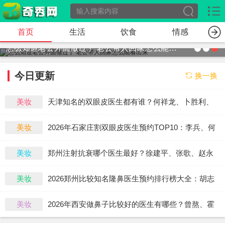
首页
生活
饮食
情感
怎么知道老公外面做过了 老公带人回家怎么能看出来
今日更新
换一换
美妆
天津知名的双眼皮医生都有谁？何祥龙、卜胜利、
关迪剑、邵妍、夏红福、毕小丽谁双眼皮做得好？
美妆
2026年石家庄割双眼皮医生预约TOP10：李兵、何
连宝、翟彦刚、毛俊涛、丁庆丰、崔剑、张洁、王
美妆
郑州注射抗衰哪个医生最好？徐建平、张歌、赵永
亚斌、马云鹏、张玉辉、李海霞
华、张婉霞、王妍芝、唐喜、李娟、朱怡梦哪个
美妆
2026郑州比较知名隆鼻医生预约排行榜大全：胡志
好？
成、周蔚、张海洋、王启立、张鹏、李冰谁做鼻子
美妆
2026年西安做鼻子比较好的医生有哪些？曾熬、霍
更好？
玉旺、房志强、蒋立、刘宝军哪个更好？