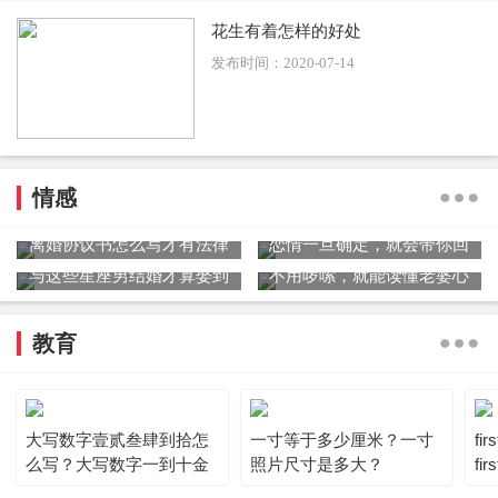
花生有着怎样的好处
发布时间：2020-07-14
情感
离婚协议书怎么写才有法律
恋情一旦确定，就会带你回
效力？离婚协议书范文
家见爸妈星座男
与这些星座男结婚才算娶到
不用啰嗦，就能读懂老婆心
了爱
的星座男
教育
大写数字壹贰叁肆到拾怎
一寸等于多少厘米？一寸
fi
么写？大写数字一到十金
照片尺寸是多大？
fi
额怎么写?