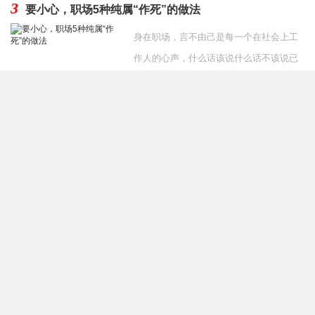
3
要小心，职场5种纯属“作死”的做法
身在职场，言不由己是每一个在社会上工
作人的心声，什么话该说什么话不该说已
经成为一种习惯。但是，有些人职场新人
发布时间：2020-07-27
经常由于经验不足犯
4
同事把副总女儿介绍给我好吗 和副总女儿相亲要不要拒
绝
当你单位的同事要给你介绍对象时，是不
是很开心呢？但是听到是领导副总的女
儿，会不会下意识的排斥呢？担心处不
发布时间：2019-12-06
好，自己的工作没了，或者处好
友情链接
奇秀网
祛痘
网店转让
减肥食物
送礼送什么
整容价格
双眼皮修复
整形
医生
隆鼻修复
面部修复
整形医生预约
学习网站
整形医生排行榜
关键词
排名
葡萄整形网
养头发网
整形医生
整形医院
慕颜整形网
整形医生大全
面部提升
双眼皮修复
隆鼻
脸部整形
隆胸
吸脂
隆鼻修复