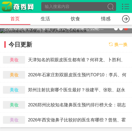
首页
生活
饮食
情感
男生喜欢女朋友摸他下面吗 摸男生下面他什么感觉
今日更新
换一换
美妆
天津知名的双眼皮医生都有谁？何祥龙、卜胜利、
关迪剑、邵妍、夏红福、毕小丽谁双眼皮做得好？
美妆
2026年石家庄割双眼皮医生预约TOP10：李兵、何
连宝、翟彦刚、毛俊涛、丁庆丰、崔剑、张洁、王
美妆
郑州注射抗衰哪个医生最好？徐建平、张歌、赵永
亚斌、马云鹏、张玉辉、李海霞
华、张婉霞、王妍芝、唐喜、李娟、朱怡梦哪个
美妆
2026郑州比较知名隆鼻医生预约排行榜大全：胡志
好？
成、周蔚、张海洋、王启立、张鹏、李冰谁做鼻子
美妆
2026年西安做鼻子比较好的医生有哪些？曾熬、霍
更好？
玉旺、房志强、蒋立、刘宝军哪个更好？