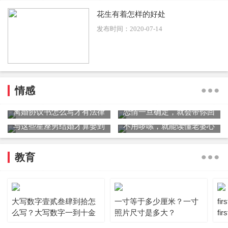
花生有着怎样的好处
发布时间：2020-07-14
情感
离婚协议书怎么写才有法律
恋情一旦确定，就会带你回
效力？离婚协议书范文
家见爸妈星座男
与这些星座男结婚才算娶到
不用啰嗦，就能读懂老婆心
了爱
的星座男
教育
大写数字壹贰叁肆到拾怎
一寸等于多少厘米？一寸
fi
么写？大写数字一到十金
照片尺寸是多大？
fi
额怎么写?