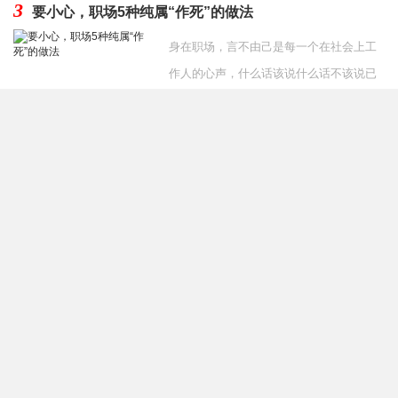
3
要小心，职场5种纯属“作死”的做法
身在职场，言不由己是每一个在社会上工
作人的心声，什么话该说什么话不该说已
经成为一种习惯。但是，有些人职场新人
发布时间：2020-07-27
经常由于经验不足犯
4
同事把副总女儿介绍给我好吗 和副总女儿相亲要不要拒
绝
当你单位的同事要给你介绍对象时，是不
是很开心呢？但是听到是领导副总的女
儿，会不会下意识的排斥呢？担心处不
发布时间：2019-12-06
好，自己的工作没了，或者处好
友情链接
奇秀网
祛痘
网店转让
减肥食物
送礼送什么
整容价格
双眼皮修复
整形
医生
隆鼻修复
面部修复
整形医生预约
学习网站
整形医生排行榜
关键词
排名
葡萄整形网
养头发网
整形医生
整形医院
慕颜整形网
整形医生大全
面部提升
双眼皮修复
隆鼻
脸部整形
隆胸
吸脂
隆鼻修复