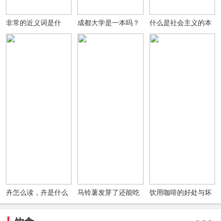
非常的近义词是什
成都大学是一本吗？
什么是社会主义的本
么？非常的反义词是
成都大学是985还是
质要求？
什么？用非常造句
211？排名如何？(图
文)
卉怎么读，卉是什么
马铃薯发芽了还能吃
饮用咖啡的好处与坏
意思?女孩名字中有
吗发芽了的马铃薯会
处四大真相
卉好吗?
有毒吗