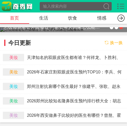
首页
生活
饮食
情感
怎么知道老公外面做过了 老公带人回家怎么能看出来
今日更新
换一换
美妆
天津知名的双眼皮医生都有谁？何祥龙、卜胜利、
关迪剑、邵妍、夏红福、毕小丽谁双眼皮做得好？
美妆
2026年石家庄割双眼皮医生预约TOP10：李兵、何
连宝、翟彦刚、毛俊涛、丁庆丰、崔剑、张洁、王
美妆
郑州注射抗衰哪个医生最好？徐建平、张歌、赵永
亚斌、马云鹏、张玉辉、李海霞
华、张婉霞、王妍芝、唐喜、李娟、朱怡梦哪个
美妆
2026郑州比较知名隆鼻医生预约排行榜大全：胡志
好？
成、周蔚、张海洋、王启立、张鹏、李冰谁做鼻子
美妆
2026年西安做鼻子比较好的医生有哪些？曾熬、霍
更好？
玉旺、房志强、蒋立、刘宝军哪个更好？