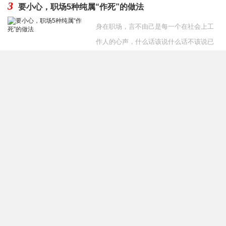
3
要小心，职场5种纯属“作死”的做法
身在职场，言不由己是每一个在社会上工
作人的心声，什么话该说什么话不该说已
经成为一种习惯。但是，有些人职场新人
发布时间：2020-07-27
经常由于经验不足犯
4
同事把副总女儿介绍给我好吗 和副总女儿相亲要不要拒
绝
当你单位的同事要给你介绍对象时，是不
是很开心呢？但是听到是领导副总的女
儿，会不会下意识的排斥呢？担心处不
发布时间：2019-12-06
好，自己的工作没了，或者处好
友情链接
奇秀网
祛痘
网店转让
减肥食物
送礼送什么
整容价格
双眼皮修复
整形
医生
隆鼻修复
面部修复
整形医生预约
学习网站
整形医生排行榜
关键词
排名
葡萄整形网
养头发网
整形医生
整形医院
慕颜整形网
整形医生大全
面部提升
双眼皮修复
隆鼻
脸部整形
隆胸
吸脂
隆鼻修复