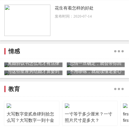
花生有着怎样的好处
发布时间：2020-07-14
情感
离婚协议书怎么写才有法律
恋情一旦确定，就会带你回
效力？离婚协议书范文
家见爸妈星座男
与这些星座男结婚才算娶到
不用啰嗦，就能读懂老婆心
了爱
的星座男
教育
大写数字壹贰叁肆到拾怎
一寸等于多少厘米？一寸
fi
么写？大写数字一到十金
照片尺寸是多大？
fi
额怎么写?