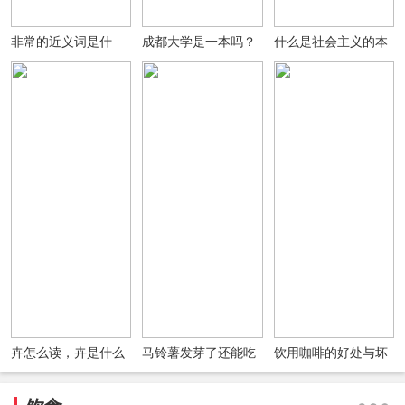
非常的近义词是什
成都大学是一本吗？
什么是社会主义的本
么？非常的反义词是
成都大学是985还是
质要求？
什么？用非常造句
211？排名如何？(图
文)
卉怎么读，卉是什么
马铃薯发芽了还能吃
饮用咖啡的好处与坏
意思?女孩名字中有
吗发芽了的马铃薯会
处四大真相
卉好吗?
有毒吗